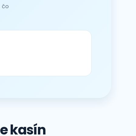
, čo
e kasín