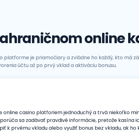
 zahraničnom online k
no platforme je priamočiary a zvládne ho každý, kto má zá
orenia účtu až po prvý vklad a aktiváciu bonusu.
e online casino platforiem jednoduchý a trvá niekoľko mi
orúča sa zadávať pravdivé informácie, pretože kasína ich
piť k prvému vkladu alebo využiť bonus bez vkladu, ak ho