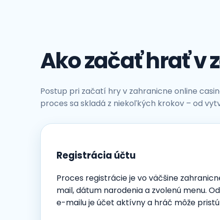
Ako začať hrať v
Postup pri začatí hry v zahranicne online casi
proces sa skladá z niekoľkých krokov – od vytv
Registrácia účtu
Proces registrácie je vo väčšine zahranicn
mail, dátum narodenia a zvolenú menu. Odp
e-mailu je účet aktívny a hráč môže pristú