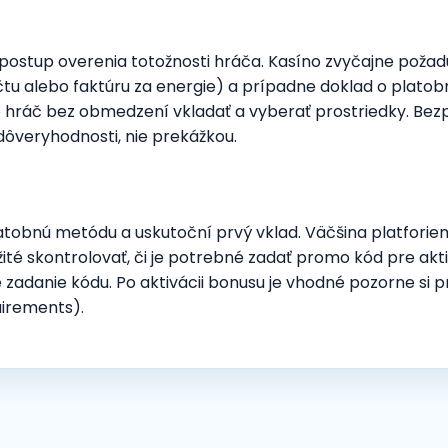
ostup overenia totožnosti hráča. Kasíno zvyčajne požad
účtu alebo faktúru za energie) a prípadne doklad o plat
hráč bez obmedzení vkladať a vyberať prostriedky. Bezp
ôveryhodnosti, nie prekážkou.
latobnú metódu a uskutoční prvý vklad. Väčšina platfor
ežité skontrolovať, či je potrebné zadať promo kód pre akt
 zadanie kódu. Po aktivácii bonusu je vhodné pozorne si
uirements).