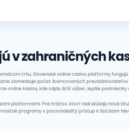
ajú v zahraničných ka
com trhu. Slovenské online casino platformy fungujú p
ýrazne obmedzuje počet licencovaných prevádzkovateľov a
 online kasina, kde nájdu širší výber, lepšie podmienky a v
mi platformami. Pre hráčov, ktorí radi skúšajú nové tituly
ernostné programy v porovnaležitý prístup k tisíckam hie