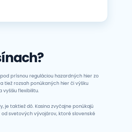
sínach?
od prísnou reguláciou hazardných hier zo
 tiež rozsah ponúkaných hier či výšku
yššiu flexibilitu.
, je taktiež dô. Kasina zvyčajne ponúkajú
r od svetových vývojárov, ktoré slovenské