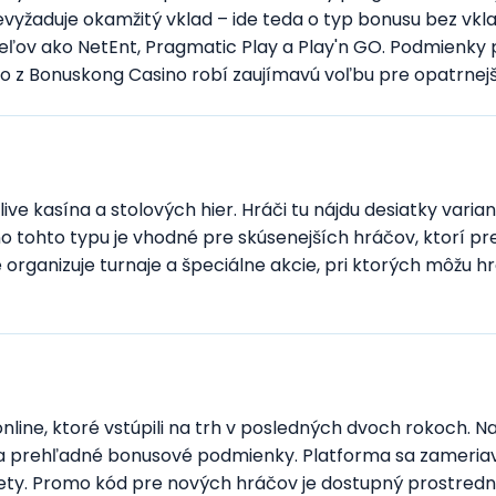
 nevyžaduje okamžitý vklad – ide teda o typ bonusu bez vk
v ako NetEnt, Pragmatic Play a Play'n GO. Podmienky pr
 čo z Bonuskong Casino robí zaujímavú voľbu pre opatrnej
ive kasína a stolových hier. Hráči tu nájdu desiatky varia
no tohto typu je vhodné pre skúsenejších hráčov, ktorí pr
 organizuje turnaje a špeciálne akcie, pri ktorých môžu 
line, ktoré vstúpili na trh v posledných dvoch rokoch. Nap
 a prehľadné bonusové podmienky. Platforma sa zameriava 
lety. Promo kód pre nových hráčov je dostupný prostred