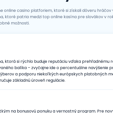
online casino platforiem, ktoré si získali dôveru hráčov v
, ktoré patria medzi top online kasína pre slovákov v ro
tobné možnosti.
a, ktorá si rýchlo buduje reputáciu vďaka prehľadnému roz
ného balíka – zvyčajne ide o percentuálne navýšenie pr
 výberov a podporu niekoľkých európskych platobných me
učuje základnú úroveň regulácie.
kým na bonusovú ponuku a vernostný program. Pre nových