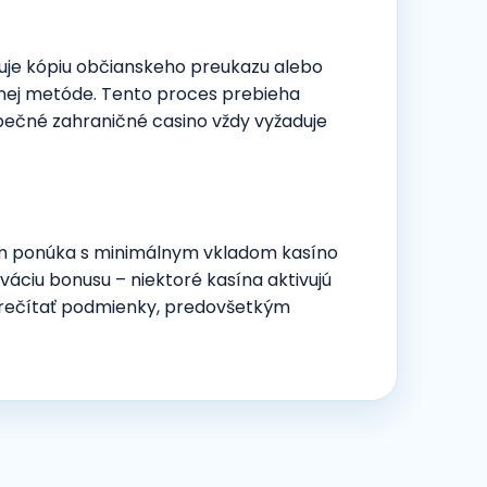
uje kópiu občianskeho preukazu alebo
obnej metóde. Tento proces prebieha
ečné zahraničné casino vždy vyžaduje
iem ponúka s minimálnym vkladom kasíno
iváciu bonusu – niektoré kasína aktivujú
 prečítať podmienky, predovšetkým